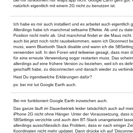
Bei mir funktioniert nur Maps.app nicht. Google Earth geht gut.
natürlich eigentlich mit einem 2G nicht zu benutzen ist.
Ich habe es mir auch installiert und es arbeitet auch eigentlich 
Allerdings habe ich manchmal seltsame Effekte. Ab und zu datet
Position nicht mehr ab. Und manchmal findet er die Maus nicht.
auch bis jetzt noch nicht rausbekommen, wann ich Diconnect b
muss, wann Bluetooth Stack disable und wann ich die SBSettin
verwenden soll. In den Foren wird teilweise gesagt, dass man 
für eine erneute Verwendung sogar restarten muss. Das scheint
allerdings auf eine frühere Version zu beziehen, weil ich es defi
geschafft habe, zu disconnecten und danach wieder zu verbind
Hast Du irgendwelche Erklärungen dafür?
ps: bei mir tut Google Earth auch.
Bei mir funktioniert Google Earth inzwischen auch.
Das ganze läuft im Dauerbetrieb leider tatsächlich auch auf me
iPhone 2G nicht ohne Hänger. Unter der Voraussetzung, dass i
SBSettings verzichte und auch den BT-Stack unangetastet lass
allerdings ausschliesslich das Problem, dass er nach einiger Zei
Koordinaten nicht mehr updatet. Dann drücke ich auf ‘Disconnec