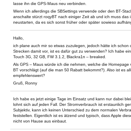
lasse ihn die GPS-Maus neu verbinden.
Wenn ich allerdings die SBSettings verwende oder den BT-Stac
anschalte stürzt roqyBT nach einiger Zeit ab und ich muss das
neustarten, da es sich sonst früher oder später sowieso aufhäng
Hallo,
ich plane auch mir so etwas zuzulegen, jedoch hätte ich schon
Strecken damit vor, ist es dafür gut zu verwenden? Ich habe ei
Touch 3G, 32 GB, FW 3.1.2, Blackra1n – breaked.
Als GPS – Maus würde ich die nehmen, welche die Homepage 
BT vorschlägt (auf die man 50 Rabatt bekommt?). Also ist es al
empfehlenswert?
Gruß, Ronny
Ich habe es jetzt einige Tage im Einsatz und kann nur dabei ble
lohnt sich auf jeden Fall. Der Stromverbrauch ist erstaunlich ger
Subjektiv, kann ich keinen Unterschied zu dem normalen Verbr
feststellen. Eigentlich ist es ätzend und typisch, dass Apple die
nicht von Hause aus einbaut.