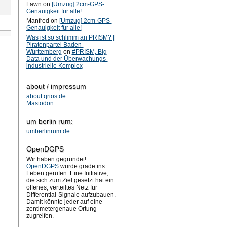
Lawn on
[Umzug] 2cm-GPS-
Genauigkeit für alle!
Manfred on
[Umzug] 2cm-GPS-
Genauigkeit für alle!
Was ist so schlimm an PRISM? |
Piratenpartei Baden-
Württemberg
on
#PRISM, Big
Data und der Überwachungs-
industrielle Komplex
about / impressum
about qrios.de
Mastodon
um berlin rum:
umberlinrum.de
OpenDGPS
Wir haben gegründet!
OpenDGPS
wurde grade ins
Leben gerufen. Eine Initiative,
die sich zum Ziel gesetzt hat ein
offenes, verteiltes Netz für
Differential-Signale aufzubauen.
Damit könnte jeder auf eine
zentimetergenaue Ortung
zugreifen.