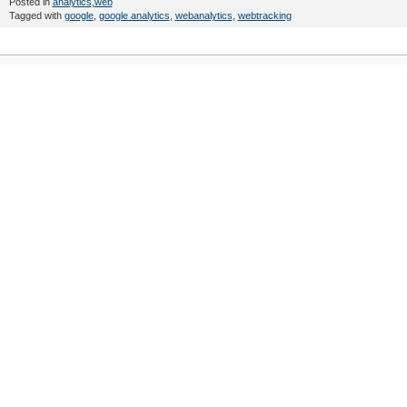
Posted in
analytics
,
web
Tagged with
google
,
google analytics
,
webanalytics
,
webtracking