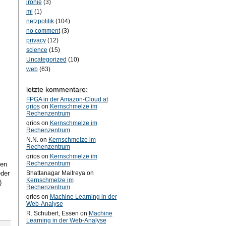
ironie
(3)
ml
(1)
netzpolitik
(104)
no comment
(3)
privacy
(12)
science
(15)
Uncategorized
(10)
web
(63)
letzte kommentare:
FPGA in der Amazon-Cloud at
qrios
on
Kernschmelze im
Rechenzentrum
qrios on
Kernschmelze im
Rechenzentrum
N.N. on
Kernschmelze im
Rechenzentrum
qrios on
Kernschmelze im
Rechenzentrum
sen
eder
Bhattanagar Maitreya on
Kernschmelze im
)
Rechenzentrum
qrios on
Machine Learning in der
Web-Analyse
R. Schubert, Essen on
Machine
Learning in der Web-Analyse