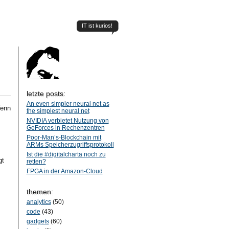
IT ist kurios!
letzte posts:
An even simpler neural net as
Wenn
the simplest neural net
NVIDIA verbietet Nutzung von
GeForces in Rechenzentren
Poor-Man’s-Blockchain mit
ARMs Speicherzugriffsprotokoll
Ist die #digitalcharta noch zu
gt
retten?
FPGA in der Amazon-Cloud
themen:
analytics
(50)
code
(43)
gadgets
(60)